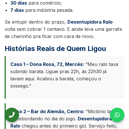
30 dias
para comércio;
7 dias
para indústria pesada.
Se entupir dentro do prazo,
Desentupidora Ralo
volta sem cobrar 1 centavo. E ainda leva uma garrafa
de cheirinho pra ficar com cara de novo.
Histórias Reais de Quem Ligou
Caso 1 – Dona Rosa, 72, Mercês:
“Meu ralo tava
subindo barata. Liguei pras 22h, às 22h30 já
tavam aqui. Acabou a barata, começou o
sossego.”
Caso 2 – Bar do Alemão, Centro:
“Mictório tava
Ligar para Desentupidora Pimentel
Wha
transbordando no dia do jogo.
Desentupidora
Ralo
chegou antes do primeiro gol. Serviço feito,