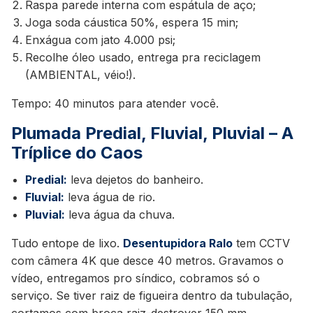
Raspa parede interna com espátula de aço;
Joga soda cáustica 50%, espera 15 min;
Enxágua com jato 4.000 psi;
Recolhe óleo usado, entrega pra reciclagem
(AMBIENTAL, véio!).
Tempo: 40 minutos para atender você.
Plumada Predial, Fluvial, Pluvial – A
Tríplice do Caos
Predial:
leva dejetos do banheiro.
Fluvial:
leva água de rio.
Pluvial:
leva água da chuva.
Tudo entope de lixo.
Desentupidora Ralo
tem CCTV
com câmera 4K que desce 40 metros. Gravamos o
vídeo, entregamos pro síndico, cobramos só o
serviço. Se tiver raiz de figueira dentro da tubulação,
cortamos com broca raiz-destroyer 150 mm.