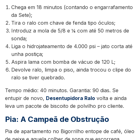
Chega em 18 minutos (contando o engarrafamento
da Sete);
Tira o ralo com chave de fenda tipo óculos;
Introduz a mola de 5/8 e ¼ com até 50 metros de
sonda;
Liga o hidrojateamento de 4.000 psi – jato corta até
unha postiça;
Aspira lama com bomba de vácuo de 120 L;
Devolve ralo, limpa o piso, ainda trocou o clipe do
ralo se tiver quebrado.
Tempo médio: 40 minutos. Garantia: 90 dias. Se
entupir de novo,
Desentupidora Ralo
volta e ainda
leva um pacote de biscoito de polvilho pro cliente.
Pia: A Campeã de Obstrução
Pia de apartamento no Bigorrilho entope de café, óleo
de peixe e aquela colher de sopa que escorrega.