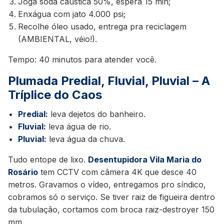
Joga soda cáustica 50%, espera 15 min;
Enxágua com jato 4.000 psi;
Recolhe óleo usado, entrega pra reciclagem
(AMBIENTAL, véio!).
Tempo: 40 minutos para atender você.
Plumada Predial, Fluvial, Pluvial – A
Tríplice do Caos
Predial:
leva dejetos do banheiro.
Fluvial:
leva água de rio.
Pluvial:
leva água da chuva.
Tudo entope de lixo.
Desentupidora Vila Maria do
Rosário
tem CCTV com câmera 4K que desce 40
metros. Gravamos o vídeo, entregamos pro síndico,
cobramos só o serviço. Se tiver raiz de figueira dentro
da tubulação, cortamos com broca raiz-destroyer 150
mm.