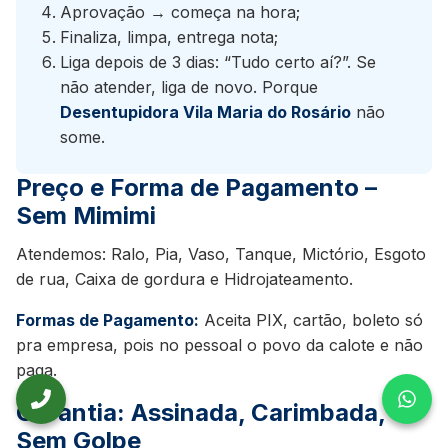
Aprovação → começa na hora;
Finaliza, limpa, entrega nota;
Liga depois de 3 dias: “Tudo certo aí?”. Se
não atender, liga de novo. Porque
Desentupidora Vila Maria do Rosário
não
some.
Preço e Forma de Pagamento –
Sem Mimimi
Atendemos: Ralo, Pia, Vaso, Tanque, Mictório, Esgoto
de rua, Caixa de gordura e Hidrojateamento.
Formas de Pagamento:
Aceita PIX, cartão, boleto só
pra empresa, pois no pessoal o povo da calote e não
paga.
Garantia: Assinada, Carimbada,
Ligar para Desentupidora Pimentel
Wha
Sem Golpe